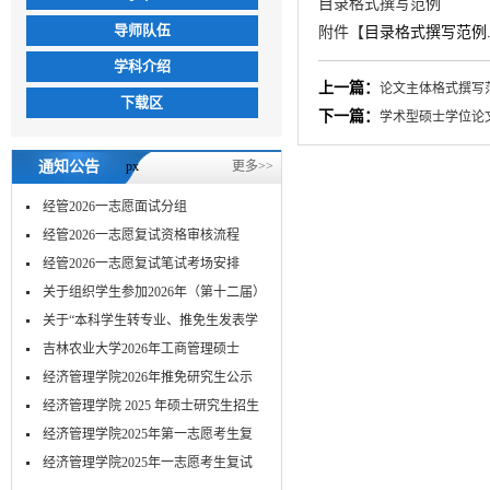
目录格式撰写范例
导师队伍
附件【
目录格式撰写范例.d
学科介绍
上一篇：
论文主体格式撰写
下载区
下一篇：
学术型硕士学位论
通知公告
px
更多>>
经管2026一志愿面试分组
经管2026一志愿复试资格审核流程
经管2026一志愿复试笔试考场安排
关于组织学生参加2026年（第十二届）
MPA...
关于“本科学生转专业、推免生发表学
术...
吉林农业大学2026年工商管理硕士
（MBA）...
经济管理学院2026年推免研究生公示
经济管理学院 2025 年硕士研究生招生
考...
经济管理学院2025年第一志愿考生复
试-笔...
​经济管理学院2025年一志愿考生复试