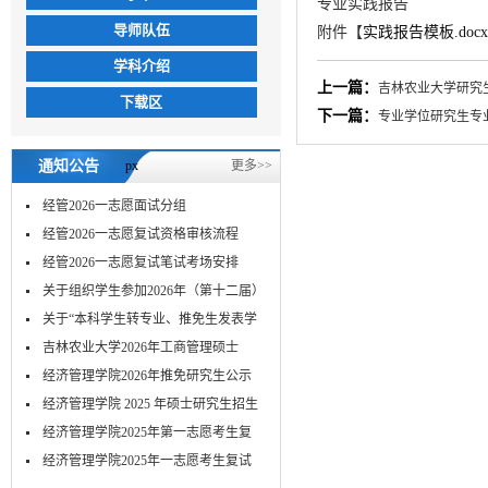
专业实践报告
导师队伍
附件【
实践报告模板.docx
学科介绍
上一篇：
吉林农业大学研究
下载区
下一篇：
专业学位研究生专
通知公告
px
更多>>
经管2026一志愿面试分组
经管2026一志愿复试资格审核流程
经管2026一志愿复试笔试考场安排
关于组织学生参加2026年（第十二届）
MPA...
关于“本科学生转专业、推免生发表学
术...
吉林农业大学2026年工商管理硕士
（MBA）...
经济管理学院2026年推免研究生公示
经济管理学院 2025 年硕士研究生招生
考...
经济管理学院2025年第一志愿考生复
试-笔...
​经济管理学院2025年一志愿考生复试