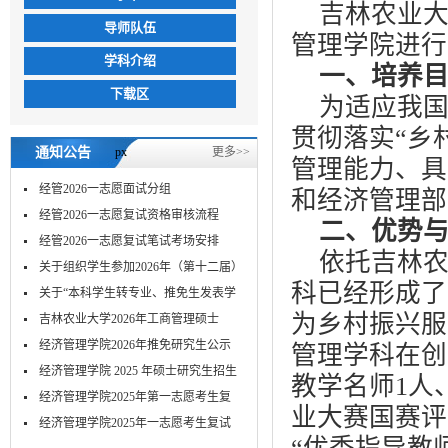
吉林农业大
导师队伍
管理学院进行建
学科介绍
一、培养
下载区
为适应我
贯彻落实“乡
通知公告
px
更多>>
管理能力、具
经管2026一志愿面试分组
和经济管理部
经管2026一志愿复试资格审核流程
二
、优势
经管2026一志愿复试笔试考场安排
依托吉林
关于组织学生参加2026年（第十二届）
科已经形成了
MPA...
关于“本科学生转专业、推免生发表学
为乡村振兴服
术...
吉林农业大学2026年工商管理硕士
（MBA）...
经济管理学院2026年推免研究生公示
管理学科在创
经济管理学院 2025 年硕士研究生招生
教学名师1人
考...
经济管理学院2025年第一志愿考生复
业大赛国赛评
试-笔...
​经济管理学院2025年一志愿考生复试