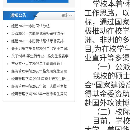
学校本着“
工作思路，以
通知公告
px
更多>>
标，通过国家
经管2026一志愿面试分组
极推动在校学
经管2026一志愿复试资格审核流程
洲、非洲的多
经管2026一志愿复试笔试考场安排
目,为在校学
关于组织学生参加2026年（第十二届）
业直升等多渠
MPA...
关于“本科学生转专业、推免生发表学
术...
吉林农业大学2026年工商管理硕士
（一）公
（MBA）...
经济管理学院2026年推免研究生公示
我校的硕
经济管理学院 2025 年硕士研究生招生
会“国家建设
考...
经济管理学院2025年第一志愿考生复
得基金委资助
试-笔...
​经济管理学院2025年一志愿考生复试
赴国外攻读博
面...
（二）校
目前，学