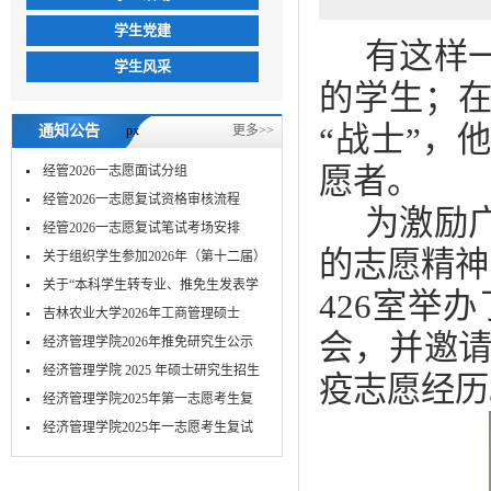
学生党建
有这样
学生风采
的学生；
“战士”，
通知公告
px
更多>>
愿者。
经管2026一志愿面试分组
经管2026一志愿复试资格审核流程
为激励
经管2026一志愿复试笔试考场安排
的志愿精神
关于组织学生参加2026年（第十二届）
MPA...
关于“本科学生转专业、推免生发表学
426室举
术...
吉林农业大学2026年工商管理硕士
会，并邀
（MBA）...
经济管理学院2026年推免研究生公示
经济管理学院 2025 年硕士研究生招生
疫志愿经历
考...
经济管理学院2025年第一志愿考生复
试-笔...
​经济管理学院2025年一志愿考生复试
面...