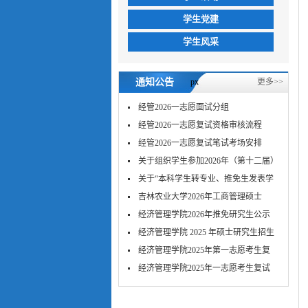
学生党建
学生风采
通知公告
px
更多>>
经管2026一志愿面试分组
经管2026一志愿复试资格审核流程
经管2026一志愿复试笔试考场安排
关于组织学生参加2026年（第十二届）
MPA...
关于“本科学生转专业、推免生发表学
术...
吉林农业大学2026年工商管理硕士
（MBA）...
经济管理学院2026年推免研究生公示
经济管理学院 2025 年硕士研究生招生
考...
经济管理学院2025年第一志愿考生复
试-笔...
​经济管理学院2025年一志愿考生复试
面...