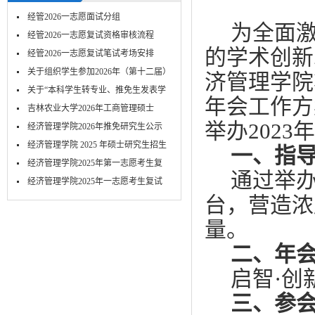
经管2026一志愿面试分组
为全面
经管2026一志愿复试资格审核流程
的学术创新
经管2026一志愿复试笔试考场安排
关于组织学生参加2026年（第十二届）
济管理学院
MPA...
关于“本科学生转专业、推免生发表学
年会工作方
术...
吉林农业大学2026年工商管理硕士
举办
2
023
年
（MBA）...
经济管理学院2026年推免研究生公示
经济管理学院 2025 年硕士研究生招生
一、指
考...
经济管理学院2025年第一志愿考生复
通过举
试-笔...
​经济管理学院2025年一志愿考生复试
台，营造浓
面...
量。
二、年
启智
·创
三、参