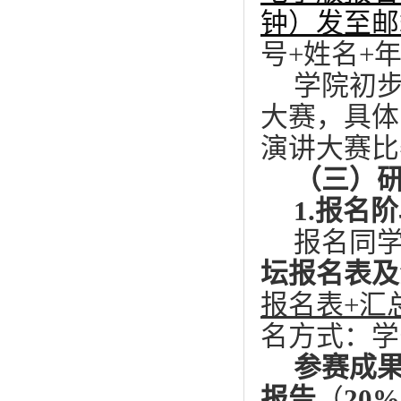
钟）发至邮
号+姓名+
学院初
大赛，具体
演讲大赛比
（三）
1.报名
报名同
坛报名表及
报名表
+
汇
名方式：学
参赛成
报告
（
20