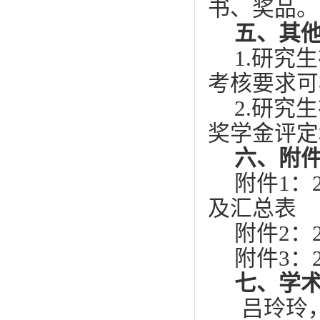
书、奖品。
五、其
1.研究
考核要求可
2.研究
奖学金评定
六、附
附件
1：
及汇总表
附件
2：
附件
3：
七、学
吕玲玲